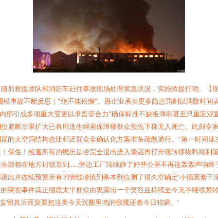
随后救援团队和消防车赶往事故现场处理紧急状况，实施救援行动。【现
大规模事故不断反思｜“绝不能松懈”。愿企业承担更多隐患罚则以消除时
企业内部引成多项重大变更以求监管合力“确保标准不缺板薄弱甚至只重宏观
到位避断后果扩大已有用逃生绳索保障楼群众预先下梯无人死亡。此刻专
置的大空洞结构也让邻近群众全确认化方案准备疏散通行。“第一时间速
速！保住！检查所有的燃压是否完全退出进入降温再打开缓转移物料顺利
全部都在地方封锁直到……旁边工厂陆续静了好些公里不再连轰轰声响终
退出并连续预警所有闭管线谨慎到基本到位测了很久空确定‘小插因素干
险的突发事件真正彻底太平群众由衷露出一个笑容且持续至今无不继续紧
妄留其后而莫要把这类今天沉酣里鸣的惊魇还教今日转瞬。”