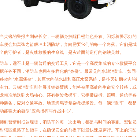
当尖锐的警报声划破长空，一辆辆身披醒目橙红色外衣、闪烁着警示灯的
车便会如离弦之箭般冲出消防站，奔向需要它们的每一个角落。它们是城
全的守护者，是火线救援的生命线，是灾难面前逆行的钢铁英雄。
防车，远不止是一辆普通的交通工具，它是一个高度集成的专业救援平台
据任务不同，消防车也拥有多样化的“身份”。最常见的水罐消防车，如同
移动的“水源堡垒”，其巨大的储水罐和高压水泵系统，是扑灭初期火灾的
主力。云梯消防车则伸展其钢铁臂膀，能将被困高处的生命安全转移，或
龙精准地送到火场核心。还有抢险救援车，它携带破拆、照明、通信等各
种装备，应对交通事故、地震坍塌等复杂救援场景。每一辆消防车，都是
功能强大的微型“应急指挥与作战中心”。
接到警情到抵达现场，消防车的每一次出动，都是与时间的赛跑。驾驶员
对辖区道路了如指掌，在确保安全的前提下以最快速度穿行。车上的消防