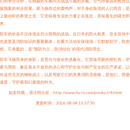
们则争分夺秒，在颠簸的车厢内完成战斗服的穿戴、空气呼吸器的检查以
援预案的初步部署。那飞驰而过的轰鸣声，对于身处险境的人们而言，是
上最动听的希望之音。它意味着专业的力量正在靠近，意味着生的曙光即
来。
防车的价值不仅体现在烈火熊熊的战场。在日常的防火检查、安全宣传中
也是普及消防知识的重要载体；在重大活动安保现场，它默默驻守，防患
然。它承载的，是“预防为主，防消结合”的现代消防理念。
防车飞驰而来的身影，是责任与使命的具象化。它那抹亮眼的橙红色，穿
雾与黑暗，象征着永不放弃的决心和守护生命与财产安全的庄严承诺。让
向这些无言的钢铁战士，以及驾驭它们的英勇消防员致敬，是他们，用最
速度，守护着我们最慢的时光。
如若转载，请注明出处：http://www.hy-rv.com/product/4.html
更新时间：2026-08-04 13:37:30